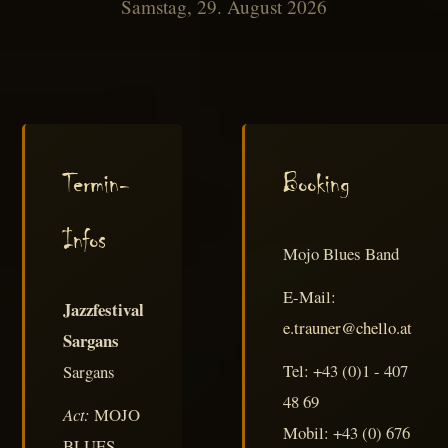
Samstag, 29. August 2026
Termin-
Booking
Infos
Mojo Blues Band
E-Mail:
Jazzfestival
e.trauner@chello.at
Sargans
Tel: +43 (0)1 - 407
Sargans
48 69
Act:
MOJO
Mobil: +43 (0) 676
BLUES