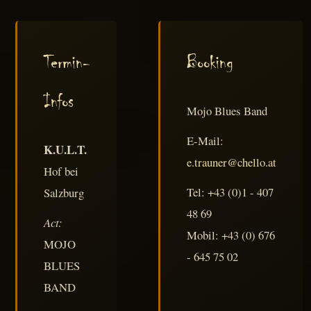
Termin-
Booking
Infos
Mojo Blues Band
E-Mail:
K.U.L.T.
e.trauner@chello.at
Hof bei
Tel: +43 (0)1 - 407
Salzburg
48 69
Act:
Mobil: +43 (0) 676
MOJO
- 645 75 02
BLUES
BAND